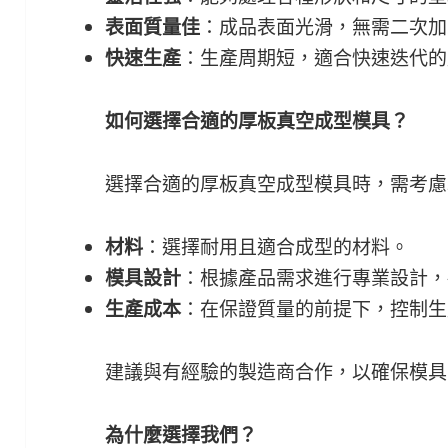
表面質量佳
：成品表面光滑，無需二次加
快速生產
：生產周期短，適合快速迭代的
如何選擇合適的厚板真空成型模具？
選擇合適的厚板真空成型模具時，需考慮
材料
：選擇耐用且適合成型的材料。
模具設計
：根據產品需求進行專業設計，
生產成本
：在保證質量的前提下，控制生
建議與有經驗的製造商合作，以確保模具
為什麼選擇我們？