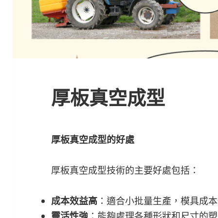
厚板真空成型
厚板真空成型的好處
厚板真空成型技術的主要好處包括：
成本效益高
：適合小批量生產，模具成本
靈活性強
：能夠處理各種形狀和尺寸的塑