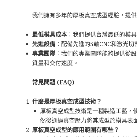
我們擁有多年的厚板真空成型經驗，提供
最低模具成本
：我們提供台灣最低的模具
先進設備
：配備先進的5軸CNC和激光
專業團隊
：我們的專業團隊能夠提供從設
質量和交付速度。
常見問題 (FAQ)
什麼是厚板真空成型技術？
厚板真空成型技術是一種製造工藝，
然後通過真空壓力將其成型於模具表
厚板真空成型的應用範圍有哪些？