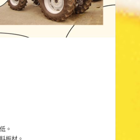
低。
料板材。