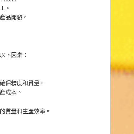
工。
產品開發。
以下因素：
確保精度和質量。
產成本。
的質量和生產效率。