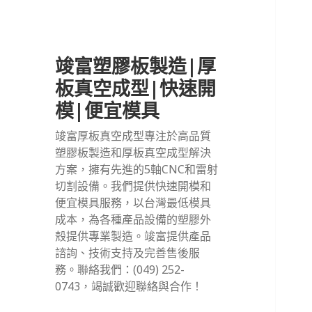
竣富塑膠板製造|厚
板真空成型|快速開
模|便宜模具
竣富厚板真空成型專注於高品質
塑膠板製造和厚板真空成型解決
方案，擁有先進的5軸CNC和雷射
切割設備。我們提供快速開模和
便宜模具服務，以台灣最低模具
成本，為各種產品設備的塑膠外
殼提供專業製造。竣富提供產品
諮詢、技術支持及完善售後服
務。聯絡我們：(049) 252-
0743，竭誠歡迎聯絡與合作！