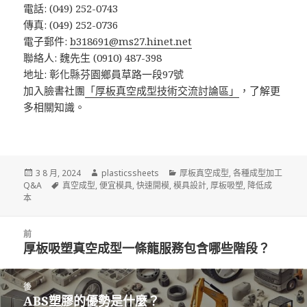
電話: (049) 252-0743
傳真: (049) 252-0736
電子郵件:
b318691@ms27.hinet.net
聯絡人: 魏先生 (0910) 487-398
地址: 彰化縣芬園鄉員草路一段97號
加入臉書社團
「厚板真空成型技術交流討論區」
，了解更
多相關知識。
發
作
分
3 8 月, 2024
plasticssheets
厚板真空成型
,
各種成型加工
佈
標
者
類
Q&A
真空成型
,
便宜模具
,
快速開模
,
模具設計
,
厚板吸塑
,
降低成
於
籤
本
文
前
章
厚板吸塑真空成型一條龍服務包含哪些階段？
上
導
一
覽
篇
後
文
ABS塑膠的優勢是什麼？
下