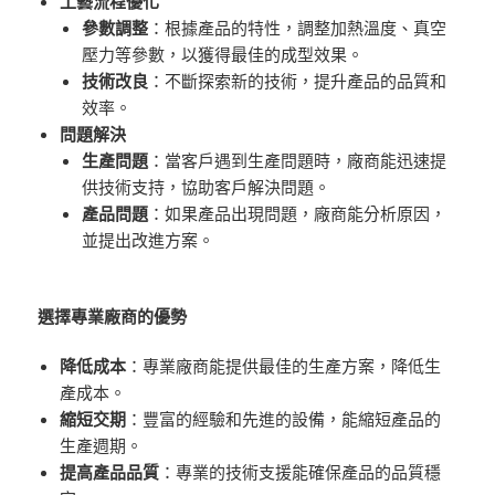
工藝流程優化
參數調整
：根據產品的特性，調整加熱溫度、真空
壓力等參數，以獲得最佳的成型效果。
技術改良
：不斷探索新的技術，提升產品的品質和
效率。
問題解決
生產問題
：當客戶遇到生產問題時，廠商能迅速提
供技術支持，協助客戶解決問題。
產品問題
：如果產品出現問題，廠商能分析原因，
並提出改進方案。
選擇專業廠商的優勢
降低成本
：專業廠商能提供最佳的生產方案，降低生
產成本。
縮短交期
：豐富的經驗和先進的設備，能縮短產品的
生產週期。
提高產品品質
：專業的技術支援能確保產品的品質穩