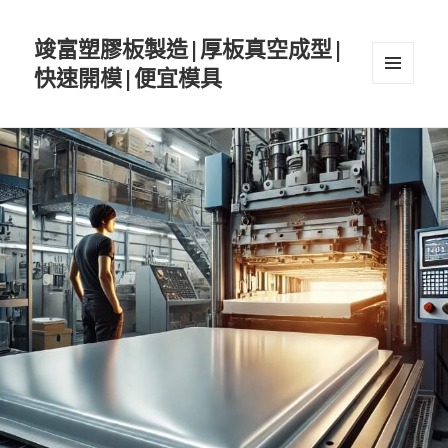
竣富塑膠板製造|厚板真空成型|
快速開模|便宜模具
選單與
小工具