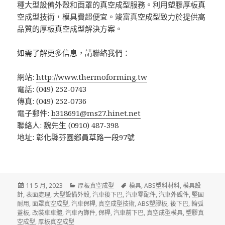
種大型設備外殼和面罩的真空成型服務。利用塑膠厚板真
空成型技術，模具費超便宜。竣富真空成型致力於提供高
品質的厚板真空成型解決方案。
如需了解更多信息，請聯絡我們：
網站:
http://www.thermoforming.tw
電話: (049) 252-0743
傳真: (049) 252-0736
電子郵件:
b318691@ms27.hinet.net
聯絡人: 魏先生 (0910) 487-398
地址: 彰化縣芬園鄉員草路一段97號
發
分
標
11 5 月, 2023
厚板真空成型
模具
,
ABS塑料材料
,
模具設
佈
類
籤
計
,
表面處理
,
大型設備外殼
,
汽車後下巴
,
汽車零配件
,
汽車外觀件
,
堅固
於
耐用
,
面罩真空成型
,
汽車保桿
,
真空成型技術
,
ABS塑膠板
,
後下巴
,
輪弧
蓋板
,
改裝車車體
,
汽車內飾件
,
保桿
,
汽車前下巴
,
真空成型模具
,
塑膠真
空成型
,
厚板真空成型