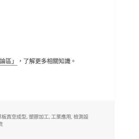
論區」
，了解更多相關知識。
標
厚板真空成型
,
塑膠加工
,
工業應用
,
檢測設
籤
流