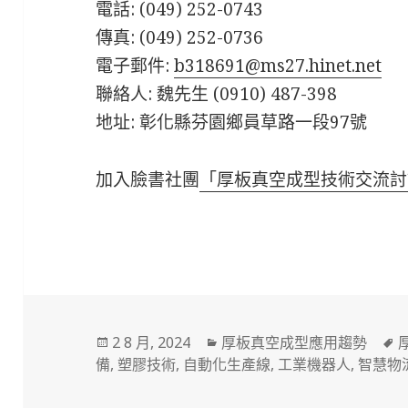
電話: (049) 252-0743
傳真: (049) 252-0736
電子郵件:
b318691@ms27.hinet.net
聯絡人: 魏先生 (0910) 487-398
地址: 彰化縣芬園鄉員草路一段97號
加入臉書社團
「厚板真空成型技術交流討
發
分
2 8 月, 2024
厚板真空成型應用趨勢
佈
類
備
,
塑膠技術
,
自動化生產線
,
工業機器人
,
智慧物
於