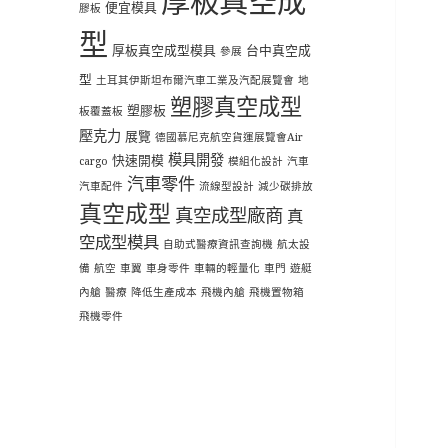
厚板真空成
便宜模具
膠板
型
厚板真空成型模具
台中真空成
參展
型
土耳其伊斯坦布爾汽車工業及汽配展覽會
地
塑膠真空成型
塑膠板
板覆蓋板
壓克力
展覽
德國慕尼克航空貨運展覽會Air
模具開發
快速開模
cargo
模組化設計
汽車
汽車零件
汽車配件
流線型設計
減少碳排放
真空成型
真空成型廠商
真
空成型模具
自助式醫療資訊查詢機
航太設
備
航空
車翼
車身零件
車輛的輕量化
車門
遊艇
內艙
醫療
降低生產成本
飛機內艙
飛機置物箱
飛機零件