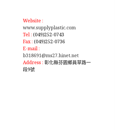
Website :
www.supplyplastic.com
Tel :
(049)252-0743
Fax :
(049)252-0736
E-mail :
b318691@ms27.hinet.net
Address :
彰化縣芬園鄉員草路一
段9號