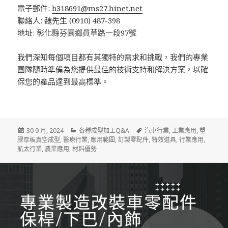
電子郵件:
b318691@ms27.hinet.net
聯絡人: 魏先生 (0910) 487-398
地址: 彰化縣芬園鄉員草路一段97號
我們深知每個項目都有其獨特的需求和挑戰，我們的專業
團隊隨時準備為您提供最佳的技術支持和解決方案，以確
保您的產品達到最高標準。
發
分
標
30 9 月, 2024
各種成型加工Q&A
汽車行業
,
工業應用
,
塑
佈
類
籤
膠厚板真空成型
,
醫療行業
,
應用範圍
,
訂製零配件
,
特效道具
,
行業應用
,
於
航太行業
,
農業應用
,
材料優勢