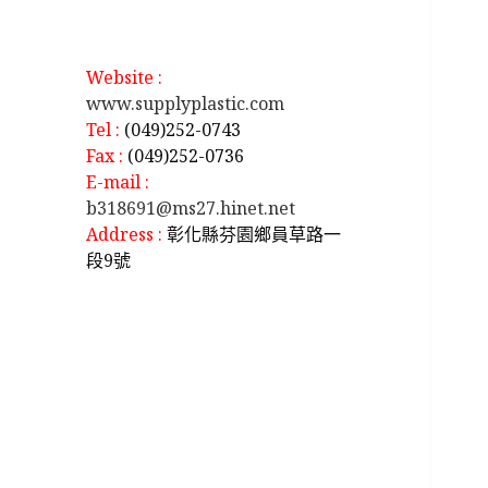
Website :
www.supplyplastic.com
Tel :
(049)252-0743
Fax :
(049)252-0736
E-mail :
b318691@ms27.hinet.net
Address :
彰化縣芬園鄉員草路一
段9號