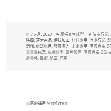
發
分
標
7 5 月, 2023
厚板真空成型
航空行業
,
佈
類
籤
時間
,
薄大產品
,
傳統加工
,
材料應用
,
汽車行業
,
於
消耗
,
廣泛應用
,
發展潛力
,
未來應用
,
厚板真空成
富真空成型
,
生產效率
,
醫療設備
,
厚板真空成型
身零件
,
醫療
,
航空
,
汽車
自豪的採用 WordPress