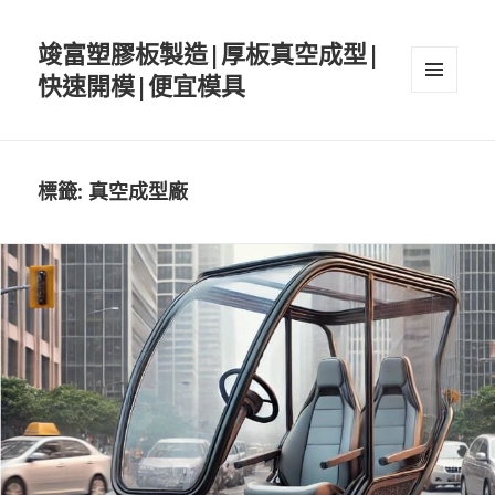
竣富塑膠板製造|厚板真空成型|
快速開模|便宜模具
選單與
小工具
標籤:
真空成型廠